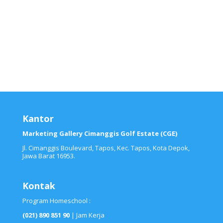
Kantor
Marketing Gallery Cimanggis Golf Estate (CGE)
Jl. Cimanggis Boulevard, Tapos, Kec. Tapos, Kota Depok,
Jawa Barat 16953.
Kontak
Program Homeschool :
(021) 890 851 90
| Jam Kerja
Call/WA :
0812 111 44 004
&
0823 1054 0004
Email :
halo@alabaca.com
Program
Guru Privat
Homeschooling