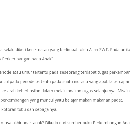
elalu diberi kenikmatan yang berlimpah oleh Allah SWT. Pada artikel
as Perkembangan pada Anak”
eriode atau umur tertentu pada seseorang terdapat tugas perkemba
l pada periode tertentu pada suatu individu yang apabila tercapai
e arah keberhasilan dalam melaksanakan tugas selanjutnya. Misal
s perkembangan yang muncul yaitu belajar makan makanan padat,
 kotoran tubu dan sebagainya.
ki masa akhir anak-anak? Dikutip dari sumber buku Perkembangan An