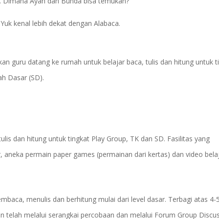
k. Dimana Ayah dan Bunda bisa temukan?
uk kenal lebih dekat dengan Alabaca.
guru datang ke rumah untuk belajar baca, tulis dan hitung untuk t
h Dasar (SD).
ulis dan hitung untuk tingkat Play Group, TK dan SD. Fasilitas yang
, aneka permain paper games (permainan dari kertas) dan video belaj
embaca, menulis dan berhitung mulai dari level dasar. Terbagi atas 4-
sun telah melalui serangkai percobaan dan melalui Forum Group Discu