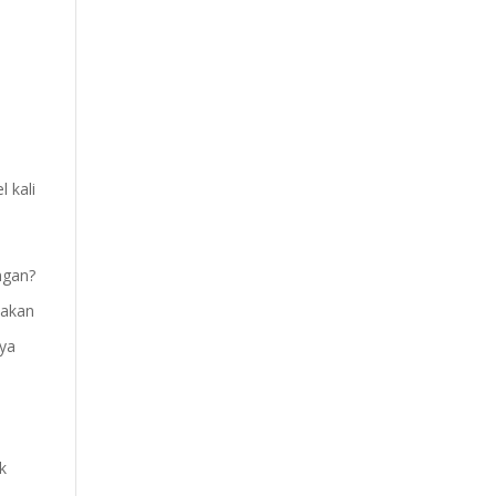
 kali
ngan?
 akan
nya
ak