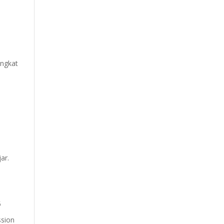
ingkat
ar.
5
ssion