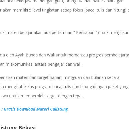
 Alabaca bekerjasama dengan guru, orang tua dan pakar anak agar
kan memiliki 5 level tingkatan setiap fokus (baca, tulis dan hitung) 
ki materi belajar akan ada pertemuan “ Persiapan “ untuk mengukur
rima oleh Ayah Bunda dan Wali untuk memantau progres pembelajara
an miskomunikasi antara pengajar dan wali.
berisikan materi dan target harian, mingguan dan bulanan secara
ka mengikuti kelas program baca, tulis dan hitung dengan paket yang
iswa untuk memperoleh target dengan tepat.
 : Gratis Download Materi Calistung
listung Bekasi