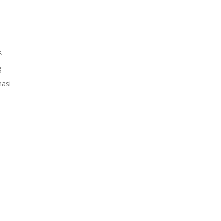
k
g
asi