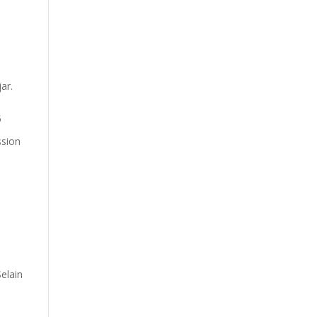
ar.
5
ssion
elain