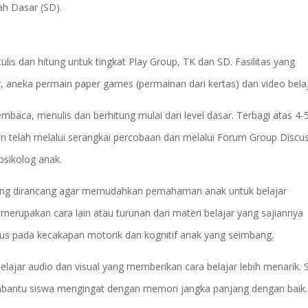
h Dasar (SD).
ulis dan hitung untuk tingkat Play Group, TK dan SD. Fasilitas yang
, aneka permain paper games (permainan dari kertas) dan video belaj
embaca, menulis dan berhitung mulai dari level dasar. Terbagi atas 4-
sun telah melalui serangkai percobaan dan melalui Forum Group Discu
psikolog anak.
ng dirancang agar memudahkan pemahaman anak untuk belajar
rupakan cara lain atau turunan dari materi belajar yang sajiannya
us pada kecakapan motorik dan kognitif anak yang seimbang.
jar audio dan visual yang memberikan cara belajar lebih menarik. S
embantu siswa mengingat dengan memori jangka panjang dengan baik.