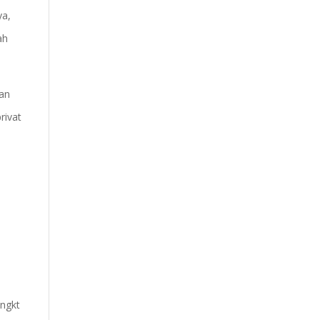
ya,
ah
kan
rivat
ingkt