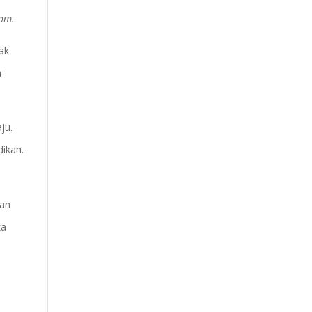
com.
nak
n
ju.
ikan.
gan
ka