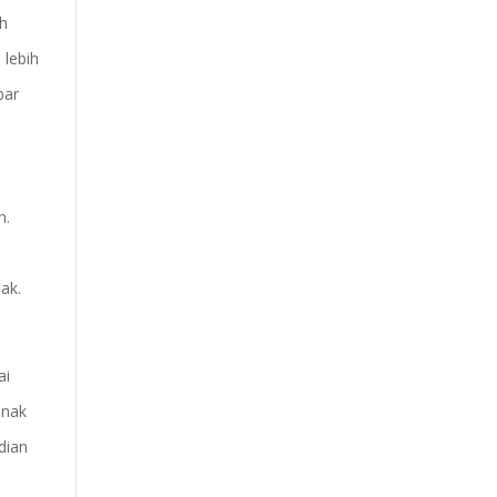
ah
 lebih
bar
n.
ak.
ai
anak
dian