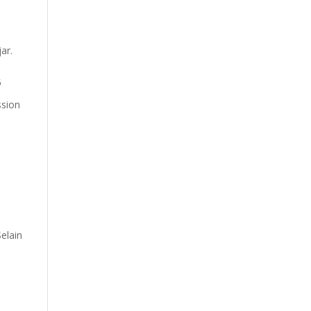
ar.
5
ssion
elain