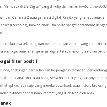
 Membaca di Era Digital” yang di kutip dari laman
bimba-aiueo(dot)
 dari Generasi Z atau generasi digital. Realita yang terjadi, anak-a
aplikasi teknologi, bahkan anak usia balita sangat bersahabat denga
e.
 karena meluasnya teknologi dan perkembangan zaman yang semakin ma
ahkan agar anak-anak generasi digital tetap menomorsatukan pendid
gai filter positif
 Bunda, lingkungan pergaulan ikut berpengaruh terhadap perkemban
aik untuk anak lihat atau baca, serta hal buruk yang harusnya mere
elihat aplikasi apa saja yang mereka download, atau history browsing
dap aktifitas penggunaan internet yang dilakukan oleh anak.
i anak