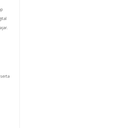
ap
ital
jar.
 serta