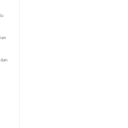
tu
aman
h dan