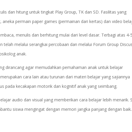
ulis dan hitung untuk tingkat Play Group, TK dan SD. Fasilitas yang
, aneka permain paper games (permainan dari kertas) dan video belaj
embaca, menulis dan berhitung mulai dari level dasar. Terbagi atas 4-
sun telah melalui serangkai percobaan dan melalui Forum Group Discu
psikolog anak.
ng dirancang agar memudahkan pemahaman anak untuk belajar
rupakan cara lain atau turunan dari materi belajar yang sajiannya
us pada kecakapan motorik dan kognitif anak yang seimbang.
jar audio dan visual yang memberikan cara belajar lebih menarik. S
embantu siswa mengingat dengan memori jangka panjang dengan baik.