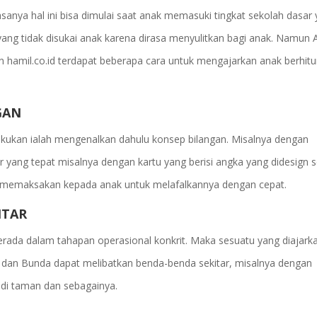
anya hal ini bisa dimulai saat anak memasuki tingkat sekolah dasar 
yang tidak disukai anak karena dirasa menyulitkan bagi anak. Namun 
n hamil.co.id terdapat beberapa cara untuk mengajarkan anak berhit
GAN
kukan ialah mengenalkan dahulu konsep bilangan. Misalnya dengan
yang tepat misalnya dengan kartu yang berisi angka yang didesign 
 memaksakan kepada anak untuk melafalkannya dengan cepat.
ITAR
erada dalam tahapan operasional konkrit. Maka sesuatu yang diajark
h dan Bunda dapat melibatkan benda-benda sekitar, misalnya dengan
di taman dan sebagainya.