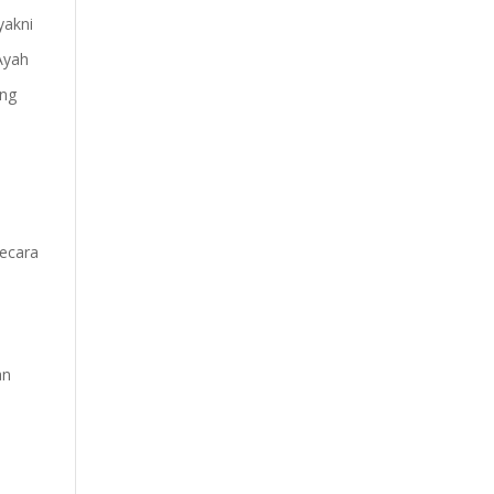
yakni
Ayah
ung
secara
an