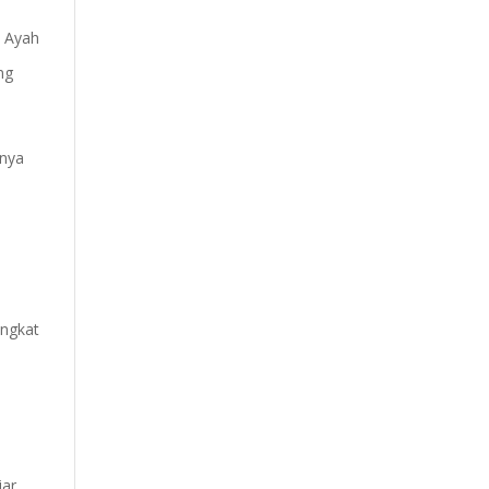
. Ayah
ng
knya
ingkat
ar.