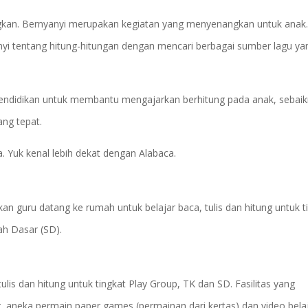
kan. Bernyanyi merupakan kegiatan yang menyenangkan untuk anak
 tentang hitung-hitungan dengan mencari berbagai sumber lagu ya
endidikan untuk membantu mengajarkan berhitung pada anak, sebai
ng tepat.
Yuk kenal lebih dekat dengan Alabaca.
guru datang ke rumah untuk belajar baca, tulis dan hitung untuk t
h Dasar (SD).
ulis dan hitung untuk tingkat Play Group, TK dan SD. Fasilitas yang
, aneka permain paper games (permainan dari kertas) dan video belaj