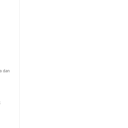
na dan
k