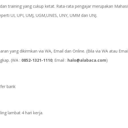
 dan training yang cukup ketat. Rata-rata pengajar merupakan Mahas
 seperti UI, UPI, UMJ, UGM,UNES, UNY, UMM dan UNJ.
n yang dikirmkan via WA, Email dan Online. (Bila via WA atau Email
ngkap. (WA :
0852-1321-1110
; Email :
halo@alabaca.com
)
sfer bank
ing lambat 4 hari kerja.