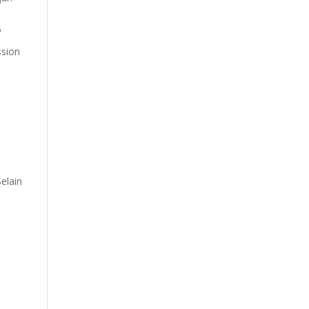
5
ssion
elain