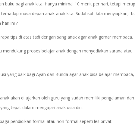
n buku bagi anak kita. Hanya minimal 10 menit per hari, tetapi meru
r terhadap masa depan anak-anak kita. Sudahkah kita menyiapkan, b
hari ini ?
apa tips di atas tadi dengan sang anak agar anak gemar membaca.
erlu mendukung proses belajar anak dengan menyediakan sarana atau
olusi yang baik bagi Ayah dan Bunda agar anak bisa belajar membaca,
a anak akan di ajarkan oleh guru yang sudah memiliki pengalaman dan
ang tepat dalam mengajari anak usia dini.
aga pendidikan formal atau non formal seperti les privat.