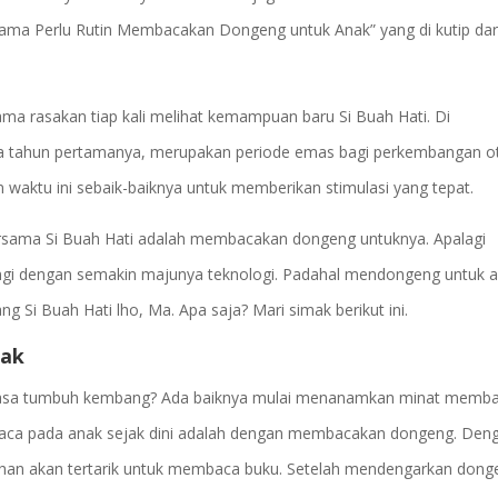
ama Perlu Rutin Membacakan Dongeng untuk Anak” yang di kutip dar
ama rasakan tiap kali melihat kemampuan baru Si Buah Hati. Di
ua tahun pertamanya, merupakan periode emas bagi perkembangan o
 waktu ini sebaik-baiknya untuk memberikan stimulasi yang tepat.
ersama Si Buah Hati adalah membacakan dongeng untuknya. Apalagi
iringi dengan semakin majunya teknologi. Padahal mendongeng untuk 
Si Buah Hati lho, Ma. Apa saja? Mari simak berikut ini.
nak
masa tumbuh kembang? Ada baiknya mulai menanamkan minat memb
 baca pada anak sejak dini adalah dengan membacakan dongeng. Den
han akan tertarik untuk membaca buku. Setelah mendengarkan dong