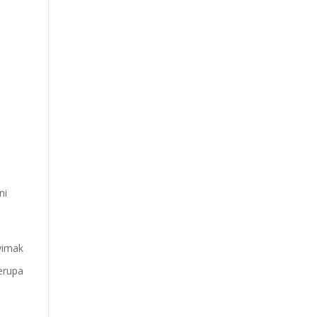
ni
yimak
erupa