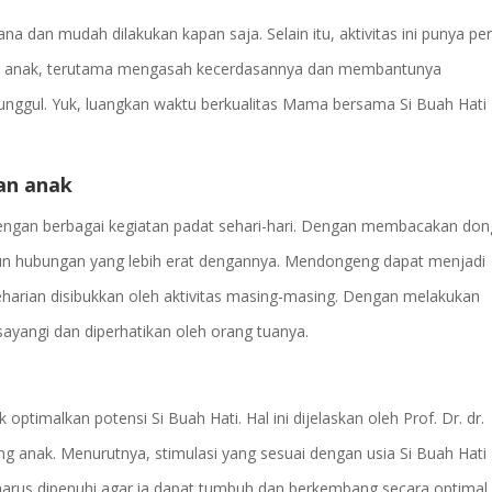
a dan mudah dilakukan kapan saja. Selain itu, aktivitas ini punya pe
ng anak, terutama mengasah kecerdasannya dan membantunya
nggul. Yuk, luangkan waktu berkualitas Mama bersama Si Buah Hati
an anak
dengan berbagai kegiatan padat sehari-hari. Dengan membacakan do
un hubungan yang lebih erat dengannya. Mendongeng dapat menjadi
eharian disibukkan oleh aktivitas masing-masing. Dengan melakukan
sayangi dan diperhatikan oleh orang tuanya.
uk optimalkan potensi Si Buah Hati. Hal ini dijelaskan oleh Prof. Dr. dr.
g anak. Menurutnya, stimulasi yang sesuai dengan usia Si Buah Hati
harus dipenuhi agar ia dapat tumbuh dan berkembang secara optimal.