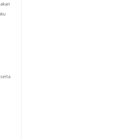
pakan
uku
 serta