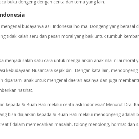
aca buku dongeng dengan cerita dan tema yang lain.
Indonesia
engenal budayanya asli Indonesia lho ma. Dongeng yang berasal d
 yang tidak kalah seru dan pesan moral yang baik untuk tumbuh kemba
a menjadi salah satu cara untuk mengajarkan anak nilai-nilai moral 
siasi kebudayaan Nusantara sejak dini. Dengan kata lain, mendongeng 
udah dipahami anak untuk mengenal daerah asalnya dan juga memban
berikan nasihat.
kan kepada Si Buah Hati melalui cerita asli Indonesia? Menurut Dra. Ra
yang bisa diajarkan kepada Si Buah Hati melalui mendongeng adalah b
s, kreatif dalam memecahkan masalah, tolong menolong, hormat dan 