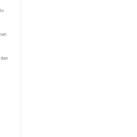
tu
aman
h dan