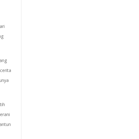
ari
ng
yang
cerita
tunya
tih
erani
santun