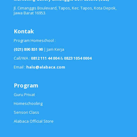
Jl. Cimanggis Boulevard, Tapos, Kec. Tapos, Kota Depok,
Jawa Barat 16953.
Kontak
Program Homeschool :
(021) 890 851 90
| Jam Kerja
Call/WA :
0812 111 44 004
&
0823 1054 0004
Email :
halo@alabaca.com
Program
Guru Privat
Homeschooling
Sensori Class
Alabaca Official Store