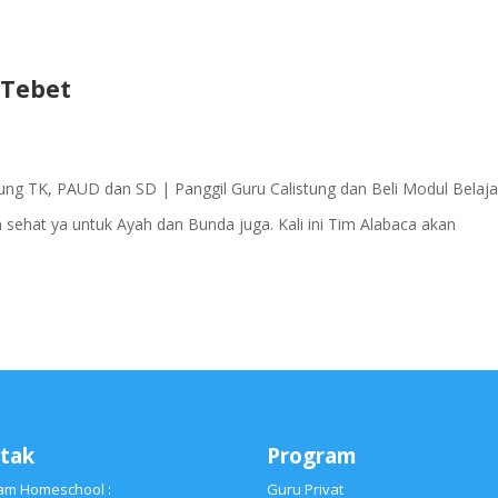
 Tebet
istung TK, PAUD dan SD | Panggil Guru Calistung dan Beli Modul Belaja
ehat ya untuk Ayah dan Bunda juga. Kali ini Tim Alabaca akan
tak
Program
am Homeschool :
Guru Privat