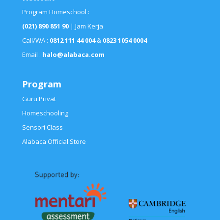
Program Homeschool :
(021) 890 851 90
| Jam Kerja
Call/WA :
0812 111 44 004
&
0823 1054 0004
Email :
halo@alabaca.com
Program
Guru Privat
Homeschooling
Sensori Class
Alabaca Official Store