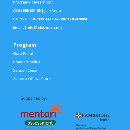
Program Homeschool :
(021) 890 851 90
| Jam Kerja
Call/WA :
0812 111 44 004
&
0823 1054 0004
Email :
halo@alabaca.com
Program
Guru Privat
Homeschooling
Sensori Class
Alabaca Official Store