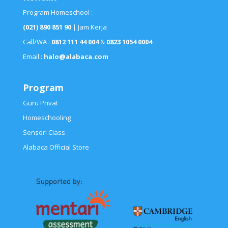
Program Homeschool :
(021) 890 851 90
| Jam Kerja
Call/WA :
0812 111 44 004
&
0823 1054 0004
Email :
halo@alabaca.com
Program
Guru Privat
Homeschooling
Sensori Class
Alabaca Official Store