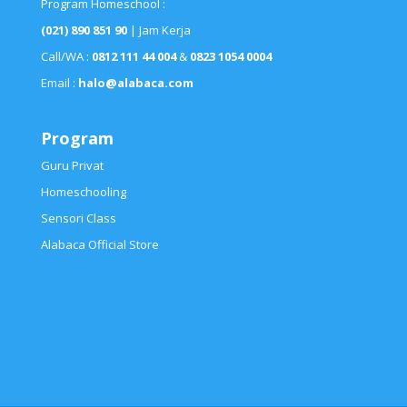
Program Homeschool :
(021) 890 851 90
| Jam Kerja
Call/WA :
0812 111 44 004
&
0823 1054 0004
Email :
halo@alabaca.com
Program
Guru Privat
Homeschooling
Sensori Class
Alabaca Official Store