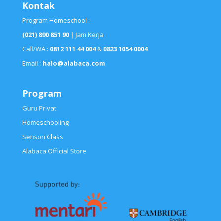
Kontak
Program Homeschool :
(021) 890 851 90
| Jam Kerja
Call/WA :
0812 111 44 004
&
0823 1054 0004
Email :
halo@alabaca.com
Program
Guru Privat
Homeschooling
Sensori Class
Alabaca Official Store