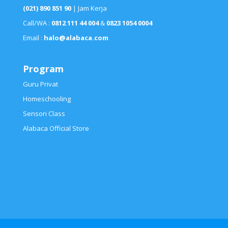
(021) 890 851 90
| Jam Kerja
Call/WA :
0812 111 44 004
&
0823 1054 0004
Email :
halo@alabaca.com
Program
Guru Privat
Homeschooling
Sensori Class
Alabaca Official Store