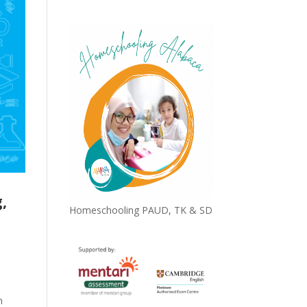
,
Homeschooling PAUD, TK & SD
m
n