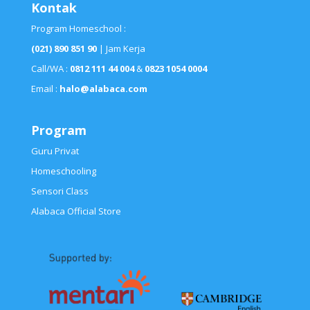
Kontak
Program Homeschool :
(021) 890 851 90
| Jam Kerja
Call/WA :
0812 111 44 004
&
0823 1054 0004
Email :
halo@alabaca.com
Program
Guru Privat
Homeschooling
Sensori Class
Alabaca Official Store