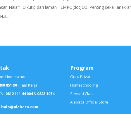
n Nalar”. Dikutip dari laman TEMPO(dot)CO. Penting sekali anak-a
al...
tak
Program
am Homeschool :
Guru Privat
890 851 90
| Jam Kerja
Homeschooling
WA :
0812 111 44 004
&
0823 1054
Sensori Class
Alabaca Official Store
:
halo@alabaca.com
a Indonesia