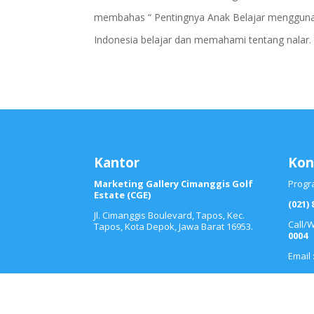
membahas “ Pentingnya Anak Belajar menggunaka
Indonesia belajar dan memahami tentang nalar. H
Kantor
Kon
Marketing Gallery Cimanggis Golf
Progr
Estate (CGE)
(021) 
Jl. Cimanggis Boulevard, Tapos, Kec.
Call/
Tapos, Kota Depok, Jawa Barat 16953.
0004
Email 
ALABACA © 2026 | Dibina Oleh Yayasan Nuari Kary