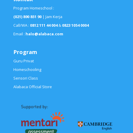
Program Homeschool :
(021) 890 851 90
| Jam Kerja
Call/WA :
0812 111 44 004
&
0823 1054 0004
Email :
halo@alabaca.com
Program
Guru Privat
Homeschooling
Sensori Class
Alabaca Official Store