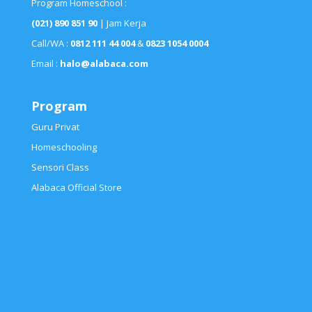
Program Homeschool :
(021) 890 851 90
| Jam Kerja
Call/WA :
0812 111 44 004
&
0823 1054 0004
Email :
halo@alabaca.com
Program
Guru Privat
Homeschooling
Sensori Class
Alabaca Official Store