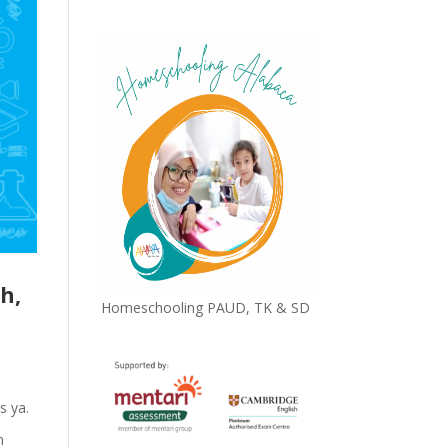
ih,
Homeschooling PAUD, TK & SD
s ya.
n