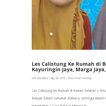
Les Calistung Ke Rumah di Be
Kayuringin Jaya, Marga Jaya,
oleh
Kak Mona
|
Agu 30, 2019
|
Guru Privat Calistung
Les Calistung Ke Rumah di Bekasi Selatan | Pri
Belajar Salam Sahabat Alabaca, semoga dalam k
membahas “ Cara Belajar Mengajar...