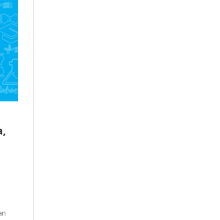
a,
an