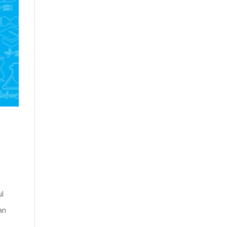
ul
an