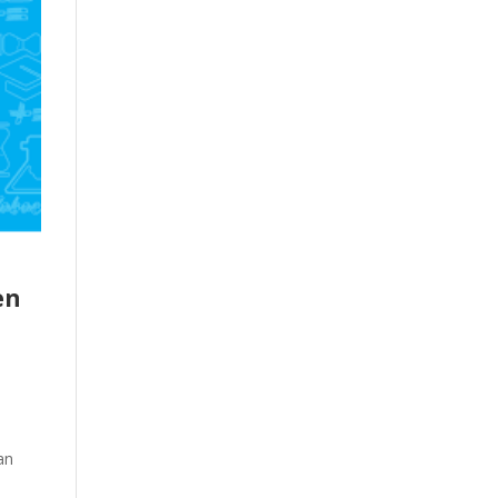
en
an