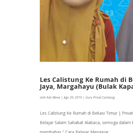
Les Calistung Ke Rumah di Be
Jaya, Margahayu (Bulak Kapa
oleh
Kak Mona
|
Agu 30, 2019
|
Guru Privat Calistung
Les Calistung Ke Rumah di Bekasi Timur | Priva
Belajar Salam Sahabat Alabaca, semoga dalam k
membahas “ Cara Belajar Mengajar...