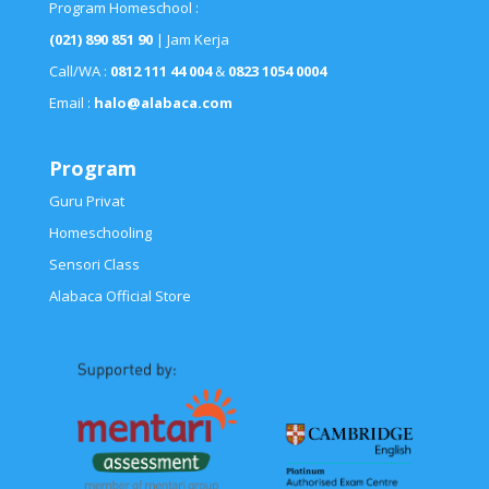
Program Homeschool :
(021) 890 851 90
| Jam Kerja
Call/WA :
0812 111 44 004
&
0823 1054 0004
Email :
halo@alabaca.com
Program
Guru Privat
Homeschooling
Sensori Class
Alabaca Official Store