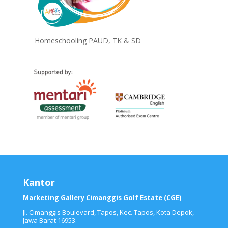
Homeschooling PAUD, TK & SD
Kantor
Marketing Gallery Cimanggis Golf Estate (CGE)
Jl. Cimanggis Boulevard, Tapos, Kec. Tapos, Kota Depok,
Jawa Barat 16953.