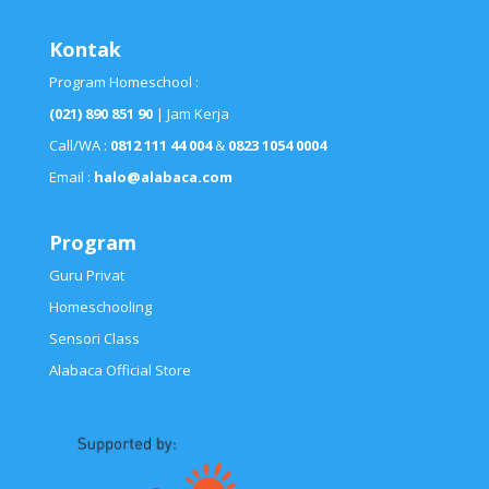
Kontak
Program Homeschool :
(021) 890 851 90
| Jam Kerja
Call/WA :
0812 111 44 004
&
0823 1054 0004
Email :
halo@alabaca.com
Program
Guru Privat
Homeschooling
Sensori Class
Alabaca Official Store